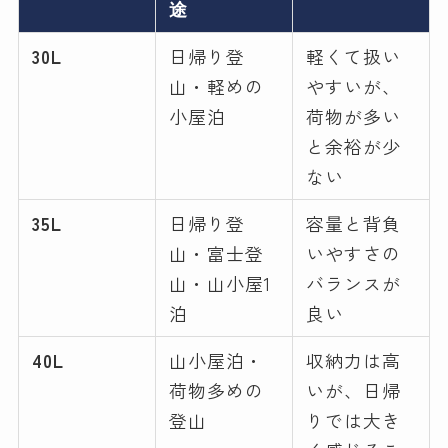
途
30L
日帰り登
軽くて扱い
山・軽めの
やすいが、
小屋泊
荷物が多い
と余裕が少
ない
35L
日帰り登
容量と背負
山・富士登
いやすさの
山・山小屋1
バランスが
泊
良い
40L
山小屋泊・
収納力は高
荷物多めの
いが、日帰
登山
りでは大き