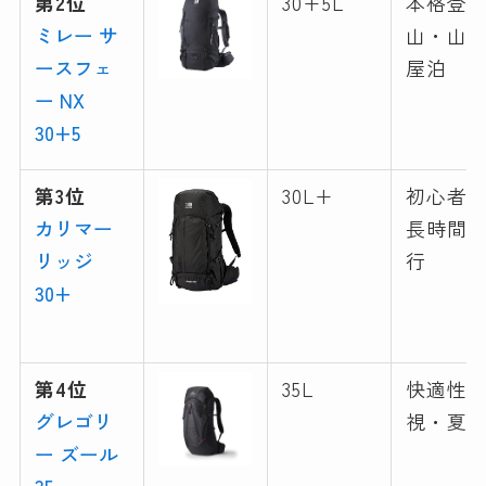
第2位
30+5L
本格登
ミレー サ
山・山
ースフェ
屋泊
ー NX
30+5
第3位
30L+
初心者
カリマー
長時間
リッジ
行
30+
第4位
35L
快適性
グレゴリ
視・夏
ー ズール