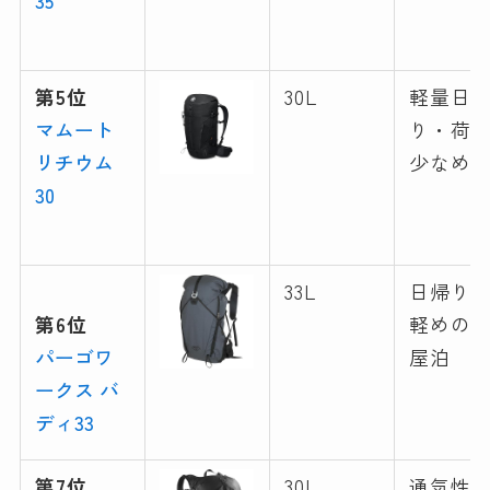
35
第5位
30L
軽量日
マムート
り・荷
リチウム
少なめ
30
33L
日帰り
第6位
軽めの
パーゴワ
屋泊
ークス バ
ディ33
第7位
30L
通気性