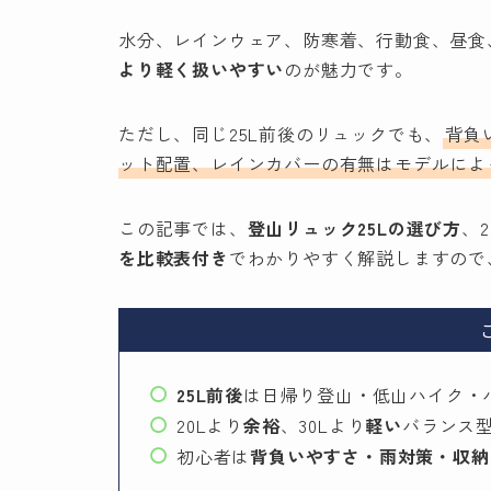
水分、レインウェア、防寒着、行動食、昼食
より軽く扱いやすい
のが魅力です。
ただし、同じ25L前後のリュックでも、
背負
ット配置、レインカバーの有無はモデルによ
この記事では、
登山リュック25Lの選び方
、
を比較表付き
でわかりやすく解説しますので
25L前後
は日帰り登山・低山ハイク・
20Lより
余裕
、30Lより
軽い
バランス
初心者は
背負いやすさ・雨対策・収納