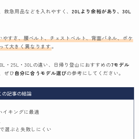
、救急用品などを入れやすく、
20Lより余裕があり、30L
いやすさ、腰ベルト、チェストベルト、背面パネル、ポケ
って大きく異なります
。
20L・25L・30Lの違い、日帰り登山におすすめの
7モデル
、ぜひ
自分に合うモデル選び
の参考にしてください。
この記事の結論
ハイキングに最適
型
で選ぶと失敗しにくい