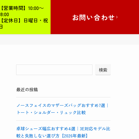
【営業時間】10:00～
18:00
お問い合わせ
【定休日】日曜日・祝
日
検索
最近の投稿
ノースフェイスのマザーズバッグおすすめ7選｜
トート・ショルダー・リュック比較
卓球シューズ幅広おすすめ4選｜3E対応モデル比
較と失敗しない選び方【2026年最新】