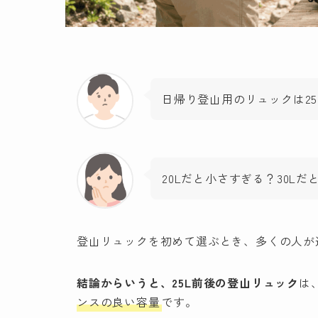
日帰り登山用のリュックは25
20Lだと小さすぎる？30L
登山リュックを初めて選ぶとき、多くの人が
結論からいうと、25L前後の登山リュック
は
ンスの良い容量
です。