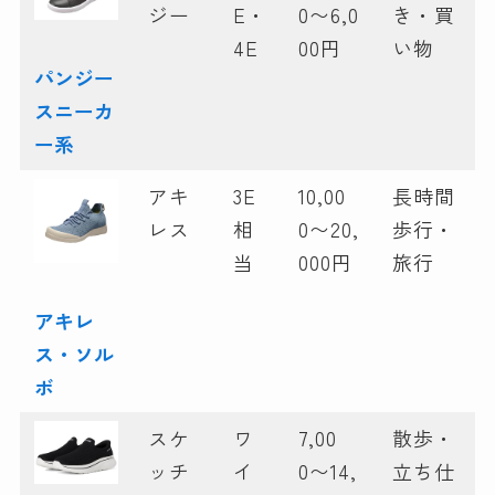
ジー
E・
0〜6,0
き・買
4E
00円
い物
パンジー
スニーカ
ー系
アキ
3E
10,00
長時間
レス
相
0〜20,
歩行・
当
000円
旅行
アキレ
ス・ソル
ボ
スケ
ワ
7,00
散歩・
ッチ
イ
0〜14,
立ち仕