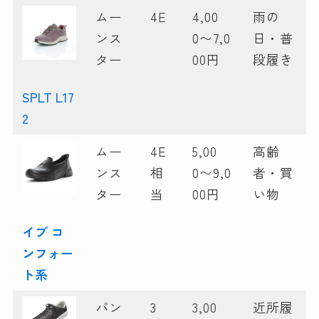
ムー
4E
4,00
雨の
ンス
0〜7,0
日・普
ター
00円
段履き
SPLT L17
2
ムー
4E
5,00
高齢
ンス
相
0〜9,0
者・買
ター
当
00円
い物
イブ コ
ンフォー
ト系
パン
3
3,00
近所履