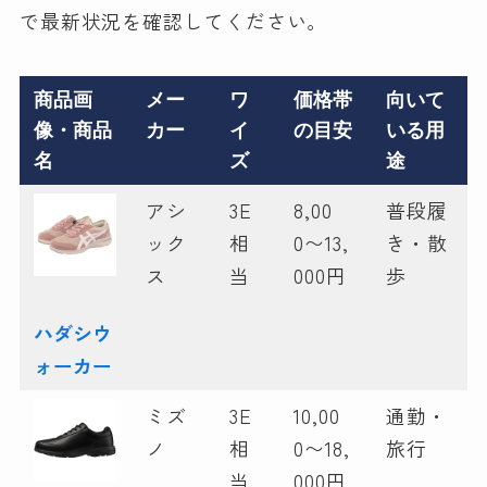
で最新状況を確認してください。
商品画
メー
ワ
価格帯
向いて
像・
商品
カー
イ
の目安
いる用
名
ズ
途
アシ
3E
8,00
普段履
ック
相
0〜13,
き・散
ス
当
000円
歩
ハダシウ
ォーカー
ミズ
3E
10,00
通勤・
ノ
相
0〜18,
旅行
当
000円