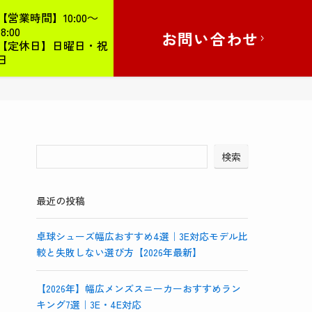
【営業時間】10:00～
18:00
お問い合わせ
【定休日】日曜日・祝
日
検索
最近の投稿
卓球シューズ幅広おすすめ4選｜3E対応モデル比
較と失敗しない選び方【2026年最新】
【2026年】幅広メンズスニーカーおすすめラン
キング7選｜3E・4E対応