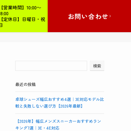
【営業時間】10:00～
18:00
お問い合わせ
【定休日】日曜日・祝
日
検索
最近の投稿
卓球シューズ幅広おすすめ4選｜3E対応モデル比
較と失敗しない選び方【2026年最新】
【2026年】幅広メンズスニーカーおすすめラン
キング7選｜3E・4E対応