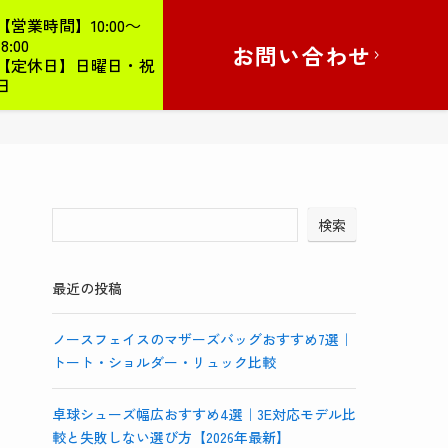
【営業時間】10:00～
18:00
お問い合わせ
【定休日】日曜日・祝
日
検索
最近の投稿
ノースフェイスのマザーズバッグおすすめ7選｜
トート・ショルダー・リュック比較
卓球シューズ幅広おすすめ4選｜3E対応モデル比
較と失敗しない選び方【2026年最新】