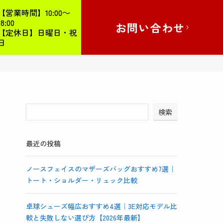
【営業時間】10:00～
18:00
お問い合わせ
【定休日】日曜日・祝
日
検索
最近の投稿
ノースフェイスのマザーズバッグおすすめ7選｜
トート・ショルダー・リュック比較
卓球シューズ幅広おすすめ4選｜3E対応モデル比
較と失敗しない選び方【2026年最新】