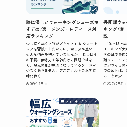
膝に優しいウォーキングシューズお
長距離ウォ
すすめ7選｜メンズ・レディース対
キング7選
応ランキング
説
少し長く歩くと膝がズキッとする ウォーキ
「10km以
ングを習慣にしたいのに、翌日膝が重い —
ォーキング大
そんな悩みを抱えていませんか。 じつはそ
ちの靴で最後
の不調、歩き方や年齢だけの問題ではな
離ウォーキン
く、足元の靴が原因になっているケースが
にぶつかるの
少なくありません。アスファルトの上を長
での疲れは、
時間歩く...
ることが少...
2026年8月1日
2026年7月31日
ウォーキングシューズ