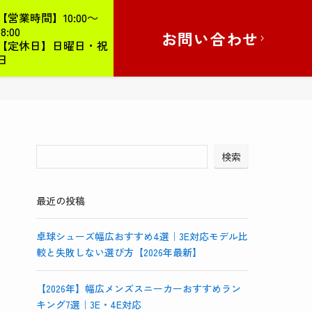
【営業時間】10:00～
18:00
お問い合わせ
【定休日】日曜日・祝
日
検索
最近の投稿
卓球シューズ幅広おすすめ4選｜3E対応モデル比
較と失敗しない選び方【2026年最新】
【2026年】幅広メンズスニーカーおすすめラン
キング7選｜3E・4E対応