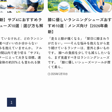
年最新】サブ4におすすめラ
膝に優しいランニングシューズおす
ューズ10選｜選び方も解
すめ10選｜メンズ向け【2026年最
新】
しているけれど、どのランニン
「走ると膝が痛くなる」「翌日に膝まわり
選べばいいのか分からない
がだるい」——そんな悩みを抱えながら走
みを抱えていませんか。 フル
り続けているランナーは、意外と多いもの
時間以内で走り切る「サブ4」
です。 膝への負担を少しでも減らしたいな
ナーにとって大きな目標。達
ら、まず見直すべきはランニングシューズ
全体の約30%とも言われる狭
です。 「膝に優しいシューズ＝ソールが厚
くて柔ら...
2026年5月18日
1