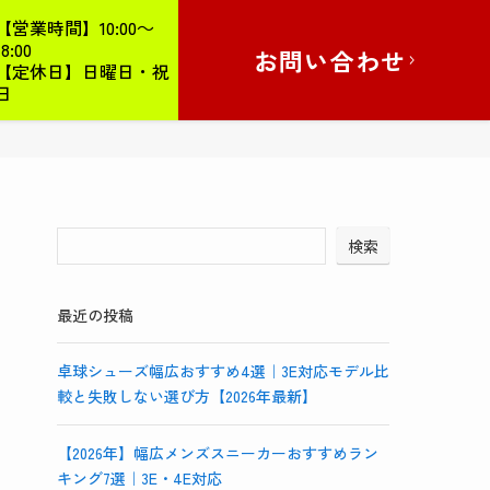
【営業時間】10:00～
18:00
お問い合わせ
【定休日】日曜日・祝
日
検索
最近の投稿
卓球シューズ幅広おすすめ4選｜3E対応モデル比
較と失敗しない選び方【2026年最新】
【2026年】幅広メンズスニーカーおすすめラン
キング7選｜3E・4E対応